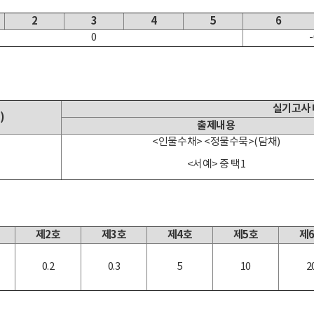
2
3
4
5
6
0
-
실기고사
)
출제내용
<인물수채> <정물수묵>(담채)
<서예> 중 택1
제2호
제3호
제4호
제5호
제
0.2
0.3
5
10
2