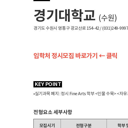
경기대학교
(수원)
경기도 수원시 영통구 광교산로 154-42 / (031)249-9997
입학처 정시모집 바로가기 ← 클릭
KEY POINT
•실기과목 폐지 : 정시 Fine Arts 학부 <인물 수묵> <자
전형요소 세부사항
모집시기
전형구분
학부 