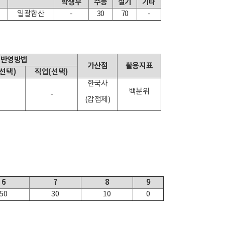
학생부
수능
실기
기타
일괄합산
-
30
70
-
 반영방법
가산점
활용지표
선택)
직업(선택)
한국사
백분위
-
(감점제)
6
7
8
9
50
30
10
0