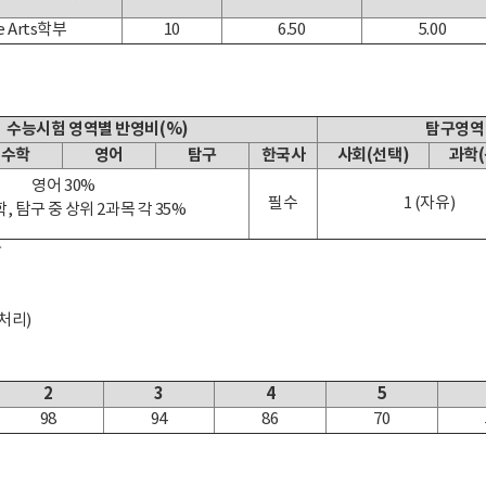
e Arts학부
10
6.50
5.00
수능시험 영역별 반영비(%)
탐구영역
수학
영어
탐구
한국사
사회(선택)
과학(
영어 30%
필수
1 (자유)
, 탐구 중 상위 2과목 각 35%
함
처리)
2
3
4
5
98
94
86
70