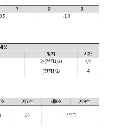
7
8
9
0.5
-1.0
 내용
절지
시간
3/(전지1/2)
4/4
(전지1/2)
4
6호
제7호
제8호
제9호
0
30
부적격