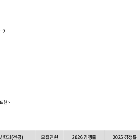
~9
유표현>
및 학과(전공)
모집인원
2026 경쟁률
2025 경쟁률