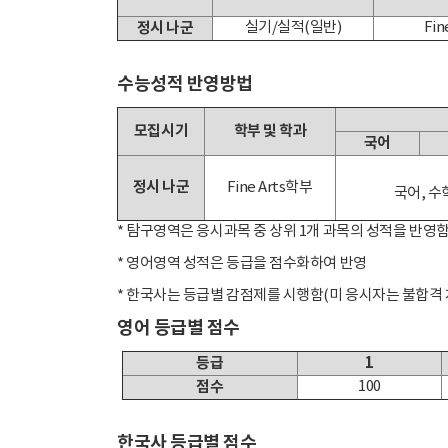
정시 나군
실기/실적(일반)
Fin
수능성적 반영방법
모집시기
학부 및 학과
국어
정시 나군
Fine Arts학부
국어, 수학
* 탐구영역은 응시과목 중 상위 1개 과목의 성적을 반영
* 영어영역 성적은 등급을 점수화하여 반영
* 한국사는 등급별 감점제를 시행함(미 응시자는 불합격 
영어 등급별 점수
등급
1
점수
100
한국사 등급별 점수