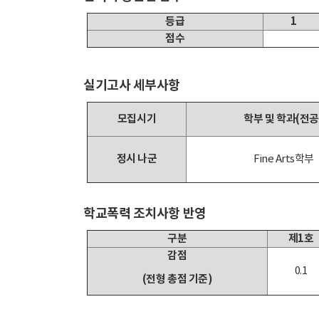
등급
1
점수
실기고사 세부사항
모집시기
학부 및 학과(전공
정시 나군
Fine Arts학부
학교폭력 조치사항 반영
구분
제1호
감점
0.1
(전형 총점 기준)