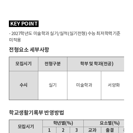
KEY POINT
- 2027학년도 미술학과 실기/실적(실기전형) 수능 최저학력기준
미적용
전형요소 세부사항
모집시기
전형구분
학부 및 학과(전공)
수시
실기
미술학과
서양화
학교생활기록부 반영방법
학년별(%)
요소별(%)
모집시기
1
2
3
교과
출결
봉사