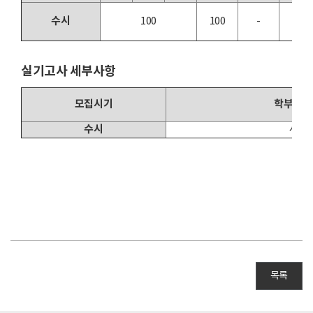
수시
100
100
-
-
실기고사 세부사항
모집시기
학부 및 
수시
서양
목록