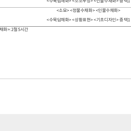
<수묵담채화> <소조두상> <인물수채화> 중 택1
<소묘> <정물수채화> <인물수채화>
<수묵담채화> <상황표현> <기초디자인> 중 택1
채화>: 2절 5시간