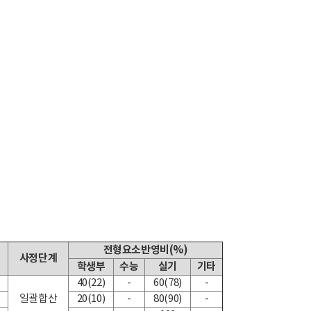
전형요소반영비(%)
사정단계
학생부
수능
실기
기타
40(22)
-
60(78)
-
일괄합산
20(10)
-
80(90)
-