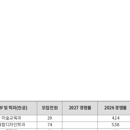
부 및 학과(전공)
모집인원
2027 경쟁률
2026 경쟁률
미술교육과
29
4.14
융합디자인학과
74
5.58