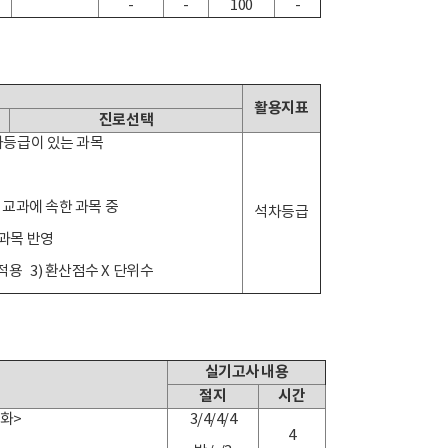
-
-
100
-
활용지표
진로선택
차등급이 있는 과목
학 교과에 속한 과목 중
석차등급
0과목 반영
적용 3) 환산점수 X 단위수
실기고사 내용
절지
시간
채화>
3/4/4/4
4