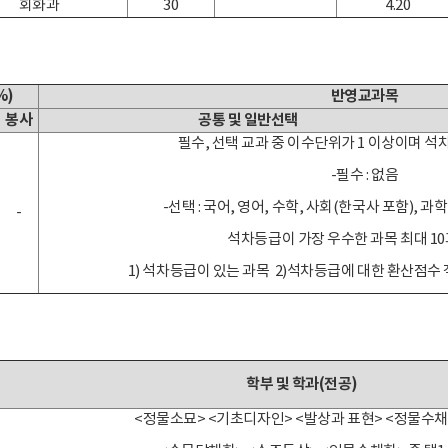
회화과
30
4.20
%)
반영교과목
봉사
공통 및 일반선택
필수, 선택 교과 중 이수단위가 1 이상이며 석
-필수 : 없음
-선택 : 국어, 영어, 수학, 사회(한국사 포함), 과
-
석차등급이 가장 우수한 과목 최대 1
1) 석차등급이 있는 과목 2)석차등급에 대한 환산점수 
학부 및 학과(전공)
<정물소묘> <기초디자인> <발상과 표현> <정물수