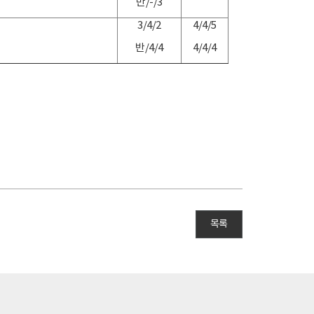
반/-/3
3/4/2
4/4/5
반/4/4
4/4/4
목록