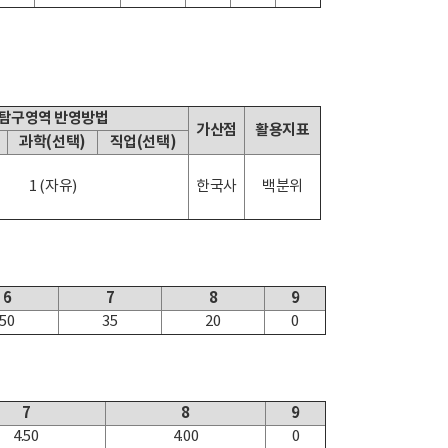
탐구영역 반영방법
가산점
활용지표
과학(선택)
직업(선택)
1 (자유)
한국사
백분위
6
7
8
9
50
35
20
0
7
8
9
4.50
4.00
0