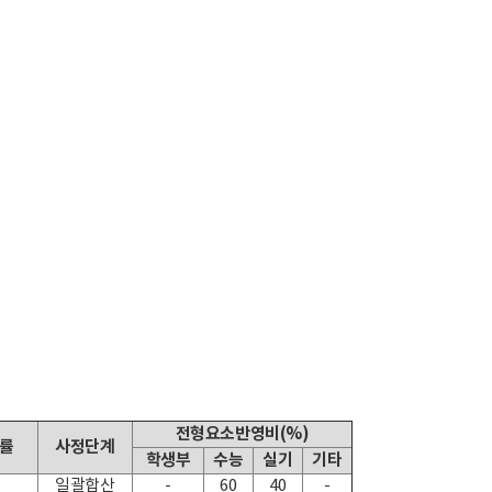
전형요소반영비(%)
쟁률
사정단계
학생부
수능
실기
기타
일괄합산
-
60
40
-