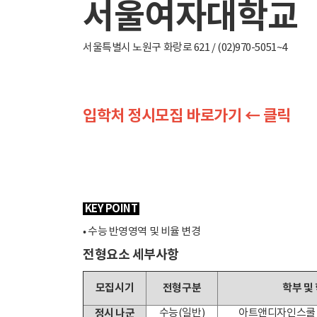
서울여자대학교
서울특별시 노원구 화랑로 621 / (02)970-5051~4
입학처 정시모집 바로가기 ← 클릭
KEY POINT
• 수능 반영영역 및 비율 변경
전형요소 세부사항
모집시기
전형구분
학부 및
정시 나군
수능(일반)
아트앤디자인스쿨