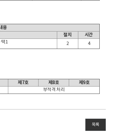
내용
절지
시간
 택1
2
4
제7호
제8호
제9호
부적격 처리
목록