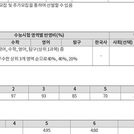
집 및 추가모집을 통하여 선발할 수 있음
수능시험 영역별 반영비(%)
수학
영어
탐구
한국사
사회(선택)
국어, 수학, 영어, 탐구(상위 1과목) 중
-
수한 상위 3개 영역 순으로40%, 40%, 20%
2
3
4
5
97
93
85
70
4
5
6
4.95
4.80