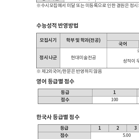
※수시모집에서 미달 또는 미등록으로 인한 결원은 정시모
수능성적 반영방법
모집시기
학부 및 학과(전공)
국어
정시 나군
현대미술전공
성적이 우
※ 제2외국어/한문은 반영하지 않음
영어 등급별 점수
등급
1
점수
100
한국사 등급별 점수
등급
1
2
3
점수
5.00