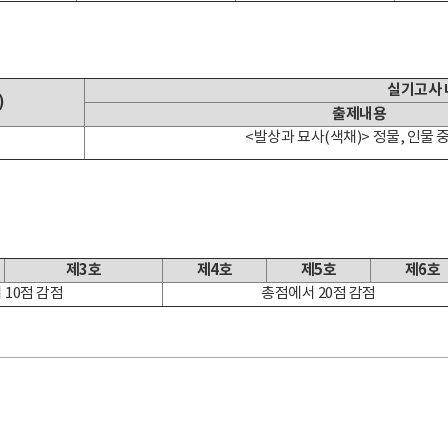
실기고사 
)
출제내용
<발상과 묘사(색채)> 정물, 인물 중
제3호
제4호
제5호
제6호
 10점 감점
총점에서 20점 감점