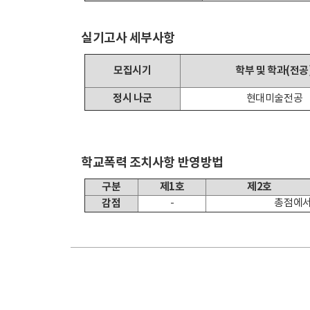
실기고사 세부사항
모집시기
학부 및 학과(전공
정시 나군
현대미술전공
학교폭력 조치사항 반영방법
구분
제1호
제2호
감점
-
총점에서