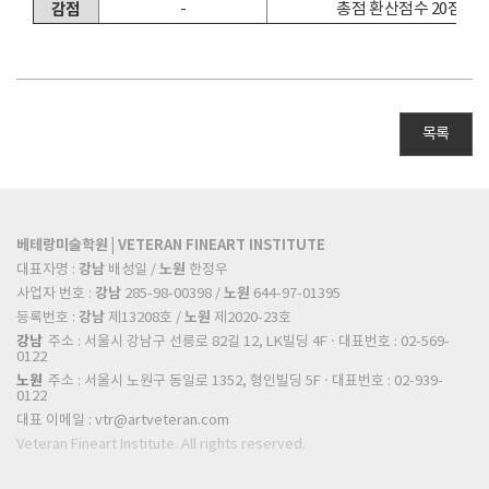
감점
-
총점 환산점수 20점
목록
베테랑미술학원 | VETERAN FINEART INSTITUTE
강남
노원
대표자명 :
배성일 /
한정우
강남
노원
사업자 번호 :
285-98-00398 /
644-97-01395
강남
노원
등록번호 :
제13208호 /
제2020-23호
강남
주소 : 서울시 강남구 선릉로 82길 12, LK빌딩 4F · 대표번호 : 02-569-
0122
노원
주소 : 서울시 노원구 동일로 1352, 형인빌딩 5F · 대표번호 : 02-939-
0122
대표 이메일 :
vtr@artveteran.com
Veteran Fineart Institute. All rights reserved.