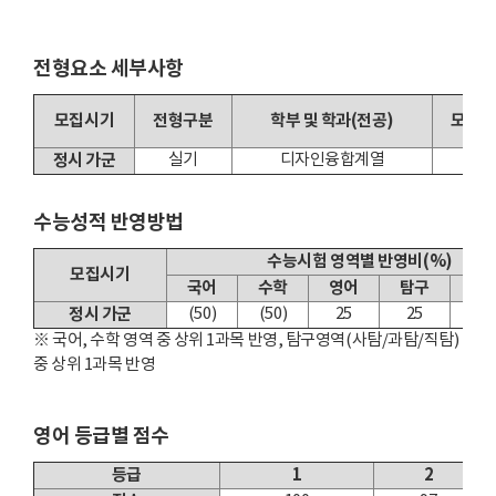
전형요소 세부사항
모집시기
전형구분
학부 및 학과(전공)
모집
정시 가군
실기
디자인융합계열
6
수능성적 반영방법
수능시험 영역별 반영비(%)
모집시기
국어
수학
영어
탐구
한
정시 가군
(50)
(50)
25
25
※ 국어, 수학 영역 중 상위 1과목 반영, 탐구영역(사탐/과탐/직탐)
중 상위 1과목 반영
영어 등급별 점수
등급
1
2