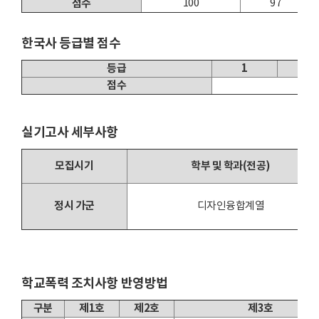
점수
100
97
한국사 등급별 점수
등급
1
2
점수
실기고사 세부사항
모집시기
학부 및 학과(전공)
정시 가군
디자인융합계열
학교폭력 조치사항 반영방법
구분
제1호
제2호
제3호