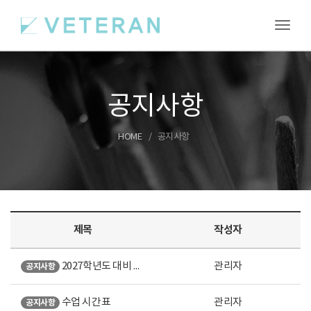
Toggl
공지사항
HOME
공지사항
제목
작성자
2027학년도 대비 여름특강 안내
관리자
공지사항
수업 시간표
관리자
공지사항