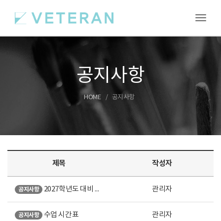
Toggl
공지사항
HOME
공지사항
제목
작성자
2027학년도 대비 여름특강 안내
관리자
공지사항
수업 시간표
관리자
공지사항