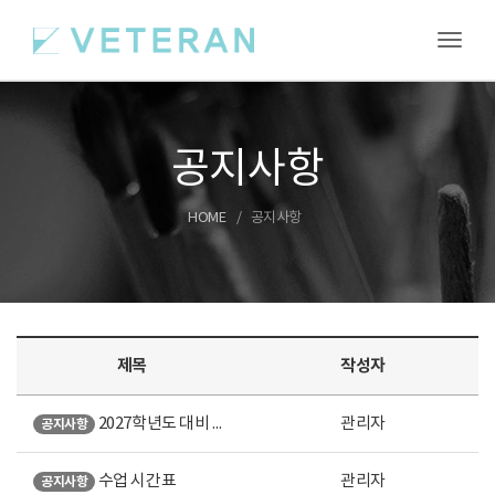
Toggl
공지사항
HOME
공지사항
제목
작성자
2027학년도 대비 여름특강 안내
관리자
공지사항
수업 시간표
관리자
공지사항