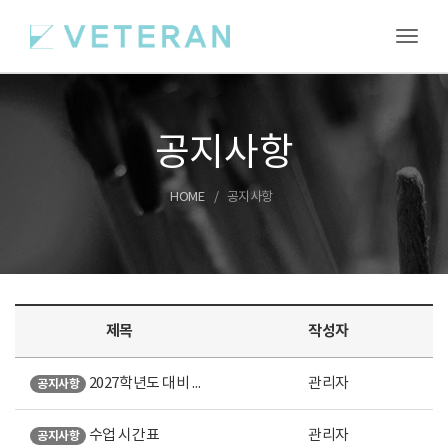
Toggl
공지사항
HOME
공지사항
제목
작성자
2027학년도 대비 여름특강 안내
관리자
공지사항
수업 시간표
관리자
공지사항