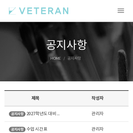
Toggl
공지사항
HOME
공지사항
제목
작성자
2027학년도 대비 여름특강 안내
관리자
공지사항
수업 시간표
관리자
공지사항