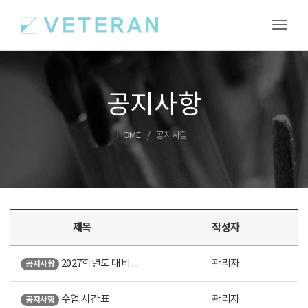
Toggl
공지사항
HOME
공지사항
제목
작성자
2027학년도 대비 여름특강 안내
관리자
공지사항
수업 시간표
관리자
공지사항