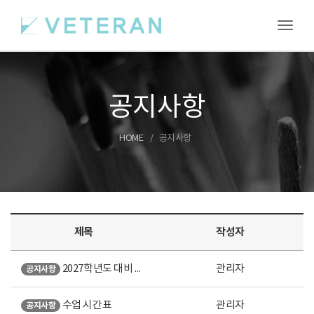
Toggl
공지사항
HOME
공지사항
제목
작성자
2027학년도 대비 여름특강 안내
관리자
공지사항
수업 시간표
관리자
공지사항