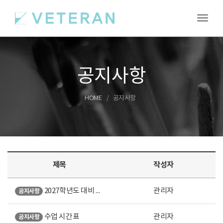
Toggl
공지사항
HOME
공지사항
제목
작성자
2027학년도 대비 여름특강 안내
관리자
공지사항
수업 시간표
관리자
공지사항