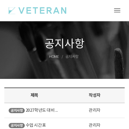
Toggl
공지사항
HOME
공지사항
제목
작성자
2027학년도 대비 여름특강 안내
관리자
공지사항
수업 시간표
관리자
공지사항