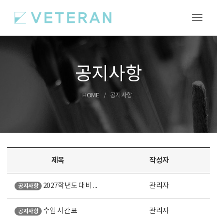
Toggl
공지사항
HOME
공지사항
제목
작성자
2027학년도 대비 여름특강 안내
관리자
공지사항
수업 시간표
관리자
공지사항