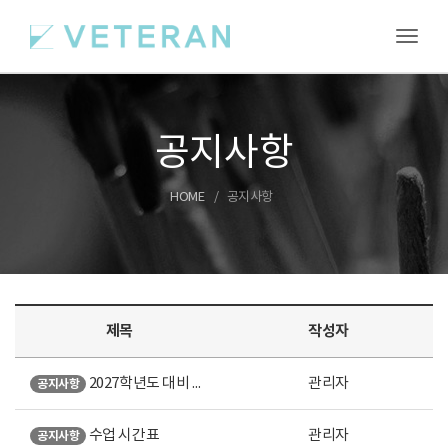
Toggl
공지사항
HOME
공지사항
제목
작성자
2027학년도 대비 여름특강 안내
관리자
공지사항
수업 시간표
관리자
공지사항